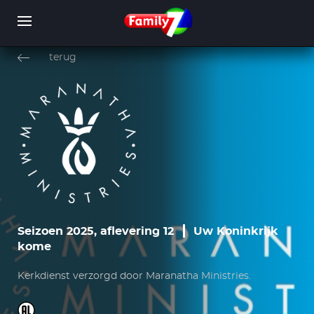
Overslaan
en
terug
naar
de
inhoud
WORD LID
INLOGGEN
gaan
Seizoen 2025, aflevering 12
Uw Koninkrijk
kome
Kerkdienst verzorgd door Maranatha Ministries.