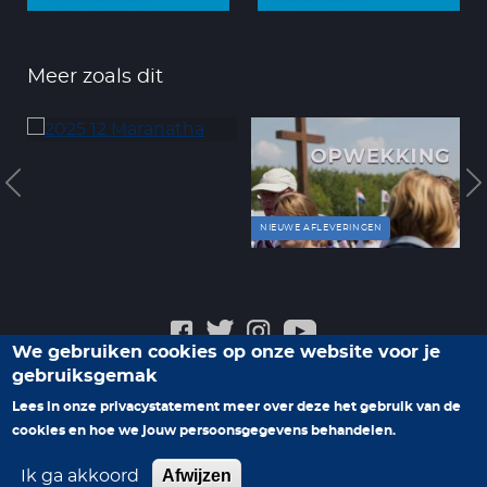
Meer zoals dit
NIEUWE AFLEVERINGEN
We gebruiken cookies op onze website voor je
gebruiksgemak
Veelgestelde vragen
Privacyverklaring
Contact
Lees in onze privacystatement meer over deze het gebruik van de
Help ons nieuwe programma's te maken
cookies en hoe we jouw persoonsgegevens behandelen.
Afwijzen
Ik ga akkoord
© 2026 Family7. Alle rechten voorbehouden.