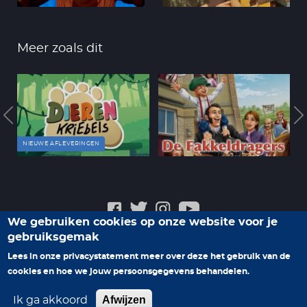
Meer zoals dit
NIEUWE AFLEVERINGEN
We gebruiken cookies op onze website voor je
gebruiksgemak
Veelgestelde vragen
Privacyverklaring
Contact
Lees in onze privacystatement meer over deze het gebruik van de
Help ons nieuwe programma's te maken
cookies en hoe we jouw persoonsgegevens behandelen.
Afwijzen
Ik ga akkoord
© 2026 Family7. Alle rechten voorbehouden.