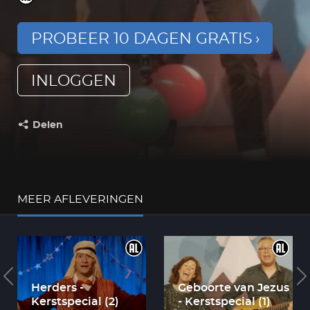
PROBEER 10 DAGEN GRATIS
INLOGGEN
Delen
Deel dit op:
MEER AFLEVERINGEN
Herders -
Geboorte van Jezus
Kerstspecial (2)
- Kerstspecial (1)