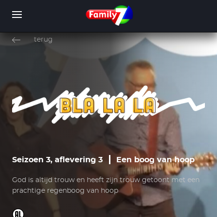
Overslaan
en
terug
naar
de
inhoud
WORD LID
INLOGGEN
gaan
Seizoen 3, aflevering 3
Een boog van hoop
God is altijd trouw en heeft zijn trouw getoont met een
prachtige regenboog van hoop