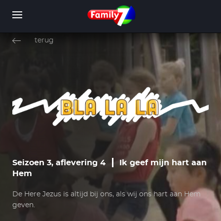
Overslaan
en
terug
naar
de
inhoud
WORD LID
INLOGGEN
gaan
Seizoen 3, aflevering 4
Ik geef mijn hart aan
Hem
De Here Jezus is altijd bij ons, als wij ons hart aan Hem
geven.