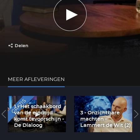
Delen
Deel dit op:
MEER AFLEVERINGEN
GRATIS
1 - Het schaakbord
van de eindtijd
3 - Onzichtbare
komt tevoorschijn -
machten -
De Dialoog
Lammert de Wit (2)