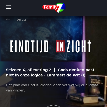
Overslaan
en
terug
naar
de
inhoud
WORD LID
INLOGGEN
gaan
Seizoen 4, aflevering 2
Gods denken past
niet in onze logica - Lammert de Wit (1)
Het plan van God is leidend, ondanks wat wij er allemaal
van vinden.