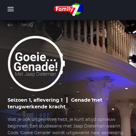
Overslaan
en
terug
naar
de
inhoud
WORD LID
INLOGGEN
gaan
Seizoen 1, aflevering 1
Genade met
terugwerkende kracht
Wat je ook uitgevreten hebt, je kunt altijd opnieuw
beginnen. Een studieserie met Jaap Dieleman waarin
Gods 'Goeie Genade' wordt uitgewerkt naar aanleiding