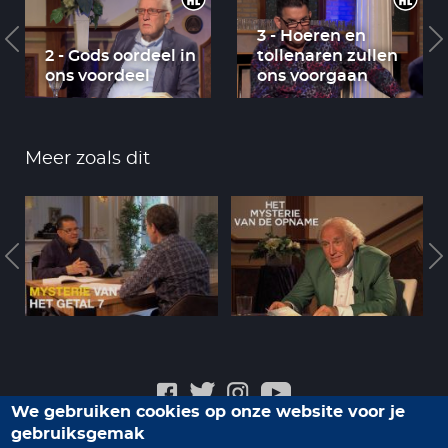
3 - Hoeren en
2 - Gods oordeel in
tollenaren zullen
ons voordeel
ons voorgaan
Meer zoals dit
We gebruiken cookies op onze website voor je
gebruiksgemak
Veelgestelde vragen
Privacyverklaring
Contact