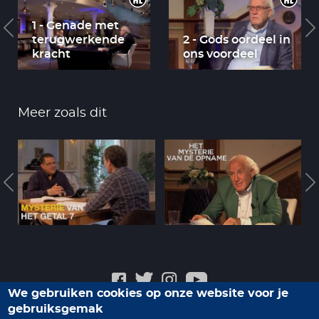
1 - Genade met
terugwerkende
2 - Gods oordeel in
kracht
ons voordeel
Meer zoals dit
We gebruiken cookies op onze website voor je
gebruiksgemak
Veelgestelde vragen
Privacyverklaring
Contact