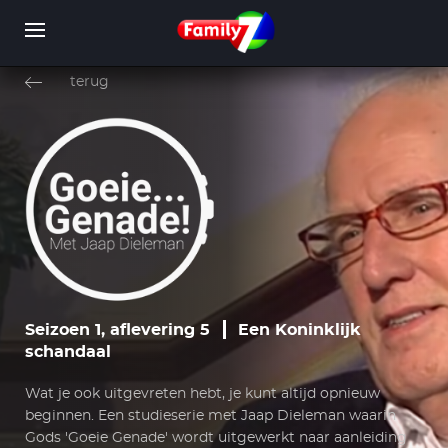
Overslaan
en
terug
naar
de
inhoud
WORD LID
INLOGGEN
gaan
Seizoen 1, aflevering 5
Een Koninklijk
schandaal
Wat je ook uitgevreten hebt, je kunt altijd opnieuw
beginnen. Een studieserie met Jaap Dieleman waarin
Gods 'Goeie Genade' wordt uitgewerkt naar aanleiding