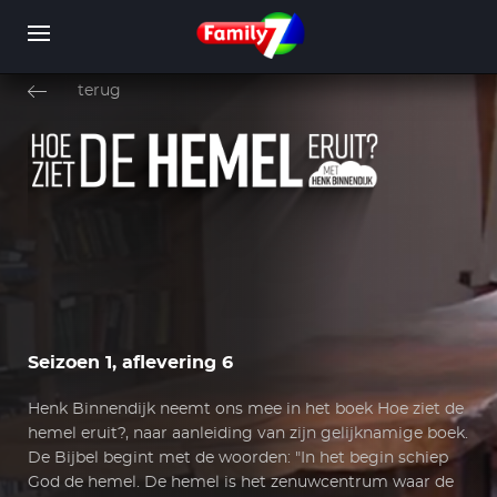
Overslaan
en
terug
naar
de
inhoud
WORD LID
INLOGGEN
gaan
Seizoen 1, aflevering 6
Henk Binnendijk neemt ons mee in het boek Hoe ziet de
hemel eruit?, naar aanleiding van zijn gelijknamige boek.
De Bijbel begint met de woorden: "In het begin schiep
God de hemel. De hemel is het zenuwcentrum waar de