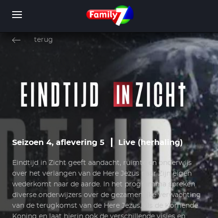
Overslaan
en
terug
naar
de
inhoud
WORD LID
INLOGGEN
gaan
Seizoen 4, aflevering 5
Live (herhaling)
Eindtijd in Zicht geeft aandacht, ruimte en onderwijs
over het verlangen van de Here Jezus naar Zijn eigen
wederkomt naar de aarde. In het programma spreken
diverse onderwijzers over de gezamenlijke verwachting
van de terugkomst van de Here Jezus, als de Komende
Koning en laat hierin ook de verschillende visies en