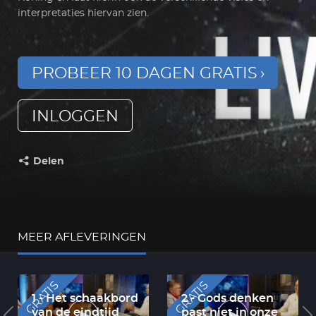
interpretaties hiervan zien.
PROBEER 10 DAGEN GRATIS
INLOGGEN
Delen
Deel dit op:
MEER AFLEVERINGEN
GRATIS
GRATIS
1 - Het schaakbord
2 - Gods denken
van de eindtijd
past niet in onze