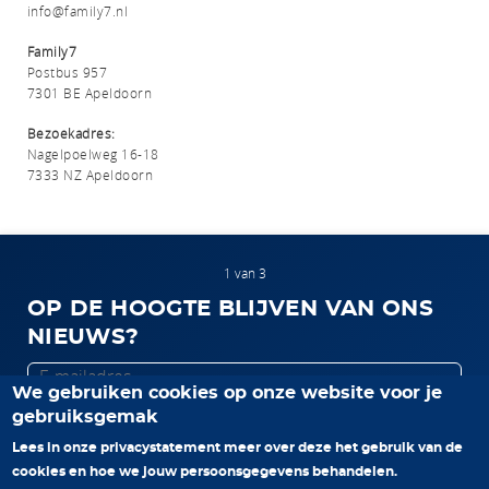
info@family7.nl
Family7
Postbus 957
7301 BE Apeldoorn
Bezoekadres:
Nagelpoelweg 16-18
7333 NZ Apeldoorn
1 van 3
OP DE HOOGTE BLIJVEN VAN ONS
NIEUWS?
E-
We gebruiken cookies op onze website voor je
mailadres
gebruiksgemak
Volgende pagina >
Lees in onze privacystatement meer over deze het gebruik van de
cookies en hoe we jouw persoonsgegevens behandelen.