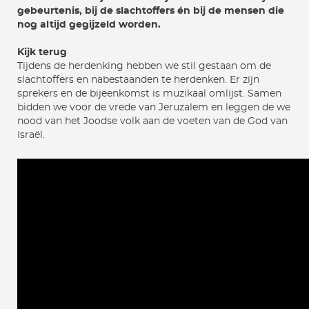
gebeurtenis, bij de slachtoffers én bij de mensen die
nog altijd gegijzeld worden.
Kijk terug
Tijdens de herdenking hebben we stil gestaan om de
slachtoffers en nabestaanden te herdenken. Er zijn
sprekers en de bijeenkomst is muzikaal omlijst. Samen
bidden we voor de vrede van Jeruzalem en leggen de we
nood van het Joodse volk aan de voeten van de God van
Israël.