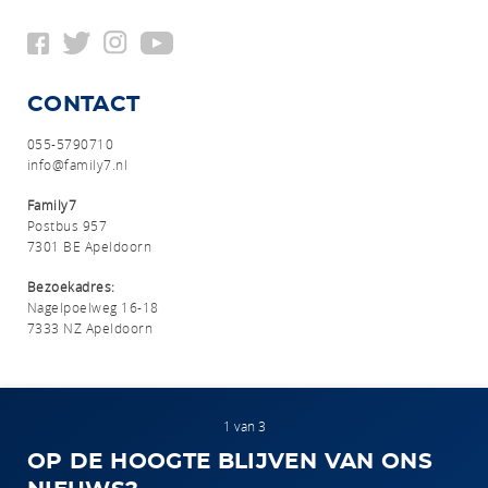
CONTACT
055-5790710
info@family7.nl
Family7
Postbus 957
7301 BE Apeldoorn
Bezoekadres:
Nagelpoelweg 16-18
7333 NZ Apeldoorn
1 van 3
OP DE HOOGTE BLIJVEN VAN ONS