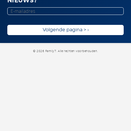
NIEUWS?
E-
mailadres
Volgende pagina >
© 2026 Family7. Alle rechten voorbehouden.