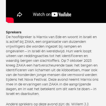
Sprekers
De hoofdpreker is Marnix van Ede en woont in Israël en
is actief bij ZAKA, een organisatie van duizenden
vrijwilligers die worden ingezet bij rampen en
ongevallen – in Israël én wereldwijd. Hun werk loopt
uiteen van reddingsacties tot het identificeren en
waardig bergen van slachtoffers. Op 7 oktober 2023
kreeg ZAKA een hartverscheurende taak: het bergen en
identificeren van lichamen uit de kibboetsen, maar ook
van de honderden jonge mensen die vermoord werden
tijdens het Nova Festival. Deze avond neemt Marnix ons
mee in de ervaringen van ZAKA in die aangrijpende
dagen, en in wat het betekent om dit werk te doen – in
Israël en daarbuiten.
Andere sprekers op deze avond zijn: ds. Willem J.J.