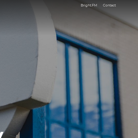
Bright.FM
Contact
eren
Family7 op tv ontvangen
 dienst aan
Tv Gids
Veelgestelde vragen
Contact
y