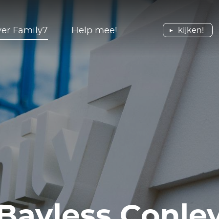
er Family7
Help mee!
kijken!
Vacatures
Bid
Persberichten
Advert
Vrijwilligers
Word vrijwilliger
Beeldbank
Bied je
Stage
Collecteer in je gemeente
Presentatoren
Perscontact
Bayless Conle