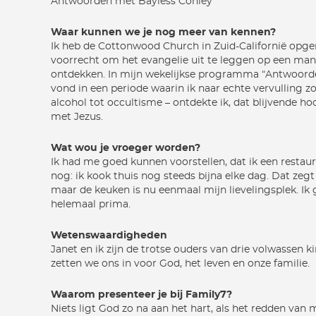
Antwoorden met Bayless Conley
Waar kunnen we je nog meer van kennen?
Ik heb de Cottonwood Church in Zuid-Californië opge
voorrecht om het evangelie uit te leggen op een ma
ontdekken. In mijn wekelijkse programma “Antwoorden
vond in een periode waarin ik naar echte vervulling z
alcohol tot occultisme – ontdekte ik, dat blijvende hoo
met Jezus.
Wat wou je vroeger worden?
Ik had me goed kunnen voorstellen, dat ik een resta
nog: ik kook thuis nog steeds bijna elke dag. Dat zegt
maar de keuken is nu eenmaal mijn lievelingsplek. Ik
helemaal prima.
Wetenswaardigheden
Janet en ik zijn de trotse ouders van drie volwassen k
zetten we ons in voor God, het leven en onze familie.
Waarom presenteer je bij Family7?
Niets ligt God zo na aan het hart, als het redden van