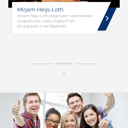
Mirjam Heijs-Lotfi
Mirjam Heijs-Lotfi presenteert verschillende
programma's, zoals Uitgelicht! en
Schatgraven in de Efezebrief.
advertentie