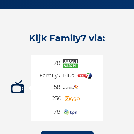
Kijk Family7 via:
78
Family7 Plus
58
230
78