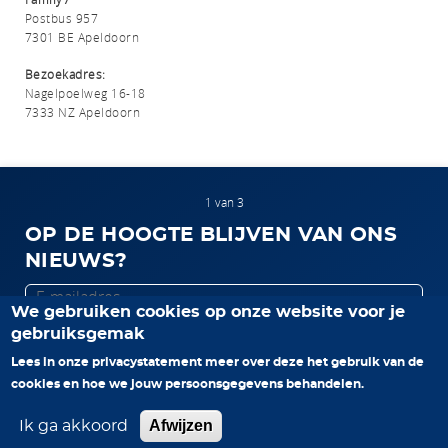
Postbus 957
7301 BE Apeldoorn
Bezoekadres:
Nagelpoelweg 16-18
7333 NZ Apeldoorn
1 van 3
OP DE HOOGTE BLIJVEN VAN ONS
NIEUWS?
E-
We gebruiken cookies op onze website voor je
mailadres
gebruiksgemak
Volgende pagina >
Lees in onze privacystatement meer over deze het gebruik van de
cookies en hoe we jouw persoonsgegevens behandelen.
Afwijzen
Ik ga akkoord
© 2026 Family7. Alle rechten voorbehouden.